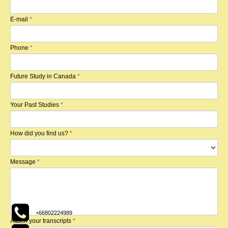
E-mail
*
Phone
*
Future Study in Canada
*
Your Past Studies
*
How did you find us?
*
Message
*

+66802224989
Attach your transcripts
*